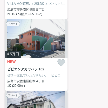
VILLA MONZEN ：2SLDK メゾネット!!駐車場1台付！可部線下祇園駅にも近くて便利！可部線下祇園駅周辺への引っ越しをお考えなら「VILLA MONZEN 」！室内設備は浴室乾燥機・洗面所独立などが揃っており、とても充実しています！ココ可部線下祇園近辺にて、新着情報をお求めの方、082-871-9008からさくらホームまでご連絡を！良い情報が満載です！
広島市安佐南区祇園８丁目
2LDK＋S(納戸) (65.00㎡)
アパート
4.5
万円
NEW
ビビエンタカワハラ 102
ぜひ一度見ていただきたい、「ビビエンタカワハラ」1Kです！9帖洋室 システムキッチン 敷地内駐車場 空きあり!!山本郵便局まで歩いてすぐ(徒歩4分)！敷地内ごみ置き場があればごみをもって歩く距離も少なくてすみます！広島市安佐南区でのお住まい検索をするなら、こちら可部線安芸長束周辺から始めましょう！082-871-9008からさくらホームまでお問い合わせください！
広島市安佐南区山本４丁目
1K (29.00㎡)
アパート