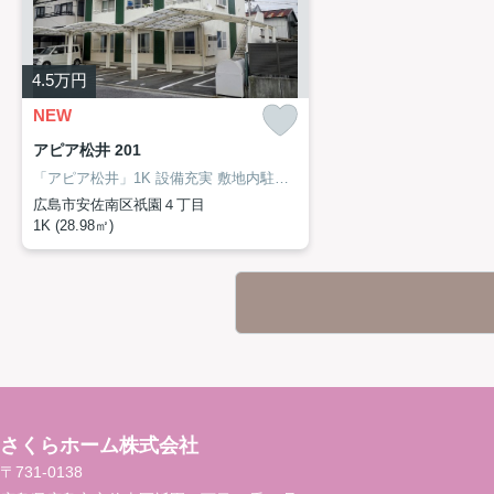
4.5
万円
NEW
アピア松井 201
「アピア松井」1K 設備充実 敷地内駐車場空き有!!のここがイチオシ！ウォンツ祇園店まで徒歩6分にあるので、体調が悪くなっても安心！洗面化粧台がついており、効率よく身だしなみを整えられます！広島市安佐南区は住環境が充実しており、利便性の高い暮らしをするならこのエリアです！当社は地域に密着し、多種多様な賃貸情報を取り扱っているので、ぜひご連絡ください！
広島市安佐南区祇園４丁目
1K (28.98㎡)
さくらホーム株式会社
〒731-0138