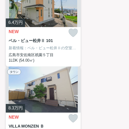
6.4
万円
NEW
ベル・ビュー松井Ⅱ 101
新着情報：ベル・ビュー松井Ⅱの空室情報ならコチラ！BS用の環境は整っているため、BS加入後すぐに視聴できます！兄弟で暮らすかたにもオススメの物件で、快適な1LDKです！設備も充実していて住みやすい、魅力が詰まったアパートです！こちら可部線下祇園近くに立地する賃貸住宅でなら、きっとあなたの希望しているライフスタイルを叶えることができるでしょう！
広島市安佐南区祇園５丁目
1LDK (54.00㎡)
タウン
8.3
万円
NEW
VILLA MONZEN Ｂ