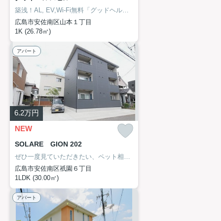
築浅！AL, EV,Wi-Fi無料「グッドヘルスビル」♪家から195mのところには西山皮ふ科アレルギー科があります♪ゴミ出しを楽にするために、遠くまで行かずに済むゴミ置き場を共用部に付けています♪さくらホームはお客様のよりよい住まい探しのお手伝いをいたします♪個々のこだわりやご要望はスタッフまでお気軽にお申し付けください♪
広島市安佐南区山本１丁目
1K (26.78㎡)
アパート
6.2
万円
NEW
SOLARE GION 202
ぜひ一度見ていただきたい、ペット相談可！「SOLARE GION」です♪築1年!!対面システムキッチン 浴室乾燥機 防犯カメラ 宅配BOX イオンモール広島祇園まで徒歩3分と気軽に行けるのがポイント♪収納はクロゼット・玄関収納などが備え付けられているので、衣類や日用品の収納に重宝します♪そろそろ引っ越しをしたいとお考えの方、さくらホームで、新しい住まいを探してみませんか♪
広島市安佐南区祇園６丁目
1LDK (30.00㎡)
アパート