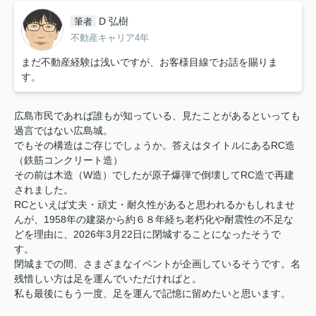
D 弘樹
筆者
不動産キャリア4年
まだ不動産経験は浅いですが、お客様目線でお話を賜りま
す。
広島市民であれば誰もが知っている、見たことがあるといっても
過言ではない広島城。
でもその構造はご存じでしょうか。答えはタイトルにあるRC造
（鉄筋コンクリート造）
その前は木造（W造）でしたが原子爆弾で倒壊してRC造で再建
されました。
RCといえば丈夫・頑丈・耐久性があると思われるかもしれませ
んが、1958年の建築から約６８年経ち老朽化や耐震性の不足な
どを理由に、2026年3月22日に閉城することになったそうで
す。
閉城までの間、さまざまなイベントが企画しているそうです。名
残惜しい方は足を運んでいただければと。
私も最後にもう一度、足を運んで記憶に留めたいと思います。