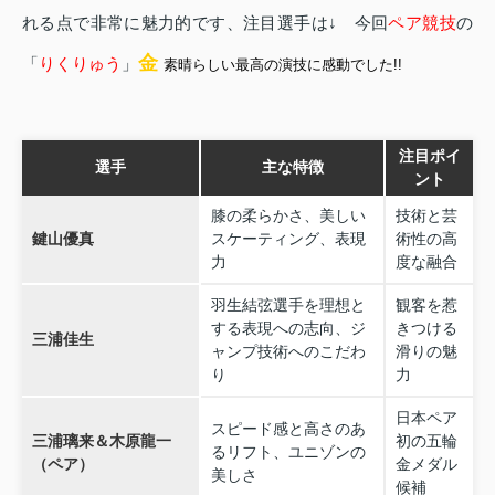
れる点で非常に魅力的です、注目選手は↓ 今回
ペア競技
の
金
「
りくりゅう
」
素晴らしい最高の演技に感動でした!!
注目ポイ
選手
主な特徴
ント
膝の柔らかさ、美しい
技術と芸
鍵山優真
スケーティング、表現
術性の高
力
度な融合
羽生結弦選手を理想と
観客を惹
する表現への志向、ジ
きつける
三浦佳生
ャンプ技術へのこだわ
滑りの魅
り
力
日本ペア
スピード感と高さのあ
三浦璃来＆木原龍一
初の五輪
るリフト、ユニゾンの
（ペア）
金メダル
美しさ
候補