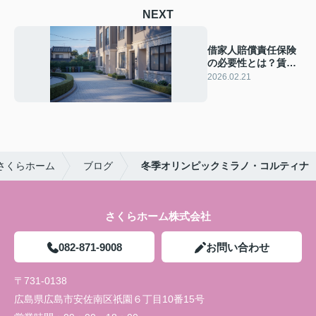
NEXT
借家人賠償責任保険
の必要性とは？賃貸
入居者が知っておき
2026.02.21
たい選び方も紹介
さくらホーム
ブログ
冬季オリンピックミラノ・コルティナ
さくらホーム株式会社
082-871-9008
お問い合わせ
〒731-0138
広島県広島市安佐南区祇園６丁目10番15号