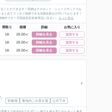
することができます！収納はクロゼット・シューズボックスな
をまとめてスッキリ収納できる洗面化粧台が付いております！
物件です！可部線安芸長束周辺に住まい...
もっと見る
間取り
面積
詳細
お気に入り
1K
26.00㎡
詳細を見る
追加する
1K
26.00㎡
詳細を見る
追加する
1K
26.00㎡
詳細を見る
追加する
前
」
駐輪場
敷地内ごみ置き場
公共下水
保育園まで徒歩6分です♪忙しい朝でも鏡を見ながらサッと身支