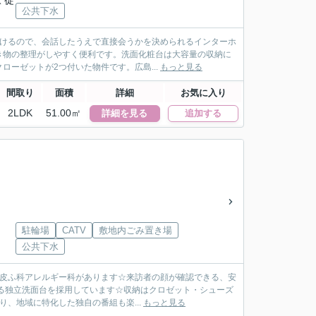
 徒
公共下水
聞けるので、会話したうえで直接会うかを決められるインターホ
き物の整理がしやすく便利です。洗面化粧台は大容量の収納に
ーゼットが2つ付いた物件です。広島...
もっと見る
間取り
面積
詳細
お気に入り
2LDK
51.00㎡
詳細を見る
追加する
駐輪場
CATV
敷地内ごみ置き場
公共下水
山皮ふ科アレルギー科があります☆来訪者の顔が確認できる、安
る独立洗面台を採用しています☆収納はクロゼット・シューズ
、地域に特化した独自の番組も楽...
もっと見る