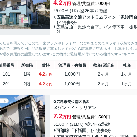
4.2
万円
管理/共益費1,000円
29.00㎡ (1K) /築26年 /2階建
広島高速交通アストラムライン
「
毘沙門
駅 徒歩8分
広島交通「毘沙門台下」バス停下車 徒歩
分
化粧台を備えているので、歯ブラシやドライヤーなどをまとめてスッキリ収納でき
るので、衣類や日用品の収納に重宝します♪今なら駐車場に空きあり、お車をお持ち
き場を共用部に設置しています♪この物件は駐輪場が付いている物件です♪バルコニー
部屋番号
所在階
賃料
管理費・共益費
敷金/保証金
礼金
4.2
101
1階
1,000円
2ヶ月
1ヶ月
万円
4.2
201
2階
1,000円
2ヶ月
1ヶ月
万円
ート
広島市安佐南区
祇園
メゾン・ド・リリアン
7.2
万円
管理/共益費1,500円
51.00㎡ (2LDK) /築9年 /2階建
可部線
「
下祇園
」駅 徒歩6分