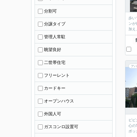
分割可
歩い
分譲タイプ
ンが
加え
管理人常駐
眺望良好
二世帯住宅
アパ
フリーレント
カードキー
オープンハウス
外国人可
ビビ
心の
ガスコンロ設置可
ボッ