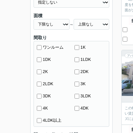
度を
面が
面積
～
間取り
ワンルーム
1K
アパ
1DK
1LDK
2K
2DK
2LDK
3K
3DK
3LDK
4K
4DK
この
い賃
ズに
4LDK以上