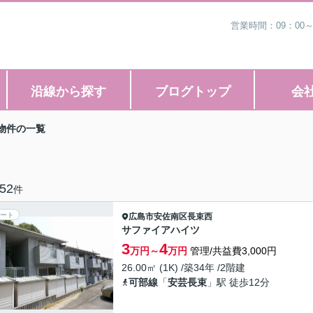
営業時間：09：00
沿線から探す
ブログトップ
会
物件の一覧
52
件
ート
広島市安佐南区
長束西
サファイアハイツ
3
4
万円～
万円
管理/共益費3,000円
26.00㎡ (1K) /築34年 /2階建
可部線
「
安芸長束
」駅 徒歩12分