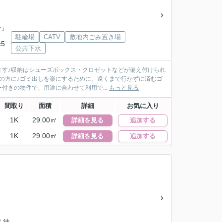
台
」
駐輪場
CATV
敷地内ごみ置き場
5
公共下水
ます♪収納はシューズボックス・クロゼットなどが備え付けられ
の方に♪ゴミ出しを楽にするために、遠くまで行かずに済むゴ
付きの物件で、用途に合わせて利用で...
もっと見る
間取り
面積
詳細
お気に入り
1K
29.00㎡
詳細を見る
追加する
1K
29.00㎡
詳細を見る
追加する