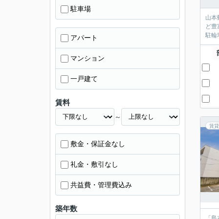
駐車場
山本
ど豊
駐輪
アパート
マンション
一戸建て
賃料
～
賃貸
敷金・保証金なし
礼金・敷引なし
共益費・管理費込み
築年数
「島