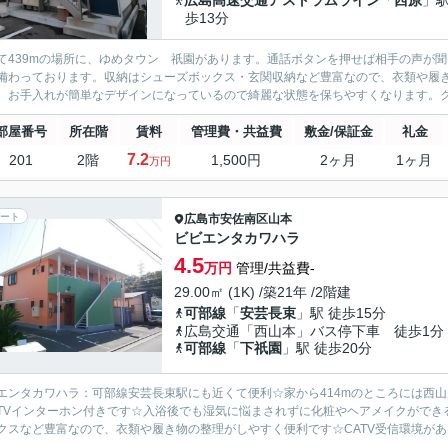
広島高速交通アストラムライン
「
西原
」駅
歩13分
て439mの場所に、ゆめタウン 祇園があります。通話ボタンを押せば相手の声が
備わっております。収納はシューズボックス・玄関収納など豊富なので、衣類や履
、お手入れが簡単なデザインになっているので綺麗な状態を保ちやすくなります。クロ
部屋番号
所在階
賃料
管理費・共益費
敷金/保証金
礼金
7.2
201
2階
1,500円
2ヶ月
1ヶ月
万円
ート
広島市安佐南区
山本
ビビエンタカワハラ
4.5
万円
管理/共益費-
29.00㎡ (1K) /築21年 /2階建
可部線
「
安芸長束
」駅 徒歩15分
広島交通「西山本」バス停下車 徒歩1分
可部線
「
下祇園
」駅 徒歩20分
エンタカワハラ：可部線安芸長束駅にも近くて便利☆家から414mのところには西
TVインターホン付きです☆入浴後でも湿気に悩まされずに化粧やヘアメイクができ
クスなど豊富なので、衣類や履き物の整理がしやすく便利です☆CATV受信環境があり