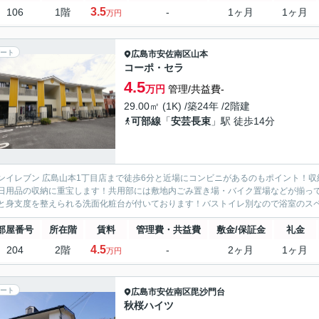
3.5
106
1階
-
1ヶ月
1ヶ月
万円
ート
広島市安佐南区
山本
コーポ・セラ
4.5
万円
管理/共益費-
29.00㎡ (1K) /築24年 /2階建
可部線
「
安芸長束
」駅 徒歩14分
ンイレブン 広島山本1丁目店まで徒歩6分と近場にコンビニがあるのもポイント！
日用品の収納に重宝します！共用部には敷地内ごみ置き場・バイク置場などが揃っ
と身支度を整えられる洗面化粧台が付いております！バストイレ別なので浴室のスペー
部屋番号
所在階
賃料
管理費・共益費
敷金/保証金
礼金
4.5
204
2階
-
2ヶ月
1ヶ月
万円
ート
広島市安佐南区
毘沙門台
秋桜ハイツ