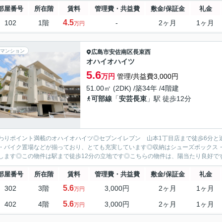
部屋番号
所在階
賃料
管理費・共益費
敷金/保証金
礼金
4.5
102
1階
-
2ヶ月
1ヶ月
万円
マンション
広島市安佐南区
長束西
オハイオハイツ
5.6
万円
管理/共益費3,000円
51.00㎡ (2DK) /築34年 /4階建
可部線
「
安芸長束
」駅 徒歩12分
わりポイント満載のオハイオハイツ◎セブンイレブン 山本1丁目店まで徒歩6分と
・バイク置場などが揃っており、とても充実しています◎収納はシューズボックス
します◎この物件は駅まで徒歩12分の立地です◎こちらの物件は、陽当たり良好です
部屋番号
所在階
賃料
管理費・共益費
敷金/保証金
礼金
5.6
302
3階
3,000円
2ヶ月
1ヶ月
万円
5.6
402
4階
3,000円
2ヶ月
1ヶ月
万円