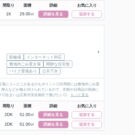
間取り
面積
詳細
お気に入り
1K
29.00㎡
詳細を見る
追加する
駐輪場
インターネット対応
敷地内ごみ置き場
閑静な住宅地
バイク置場あり
公共下水
近場にコンビニがあるのもポイント◎共用部には敷地内ごみ置
・押入などが備え付けられているので、衣類や日用品の収納に
◎住まいは広島市安佐南区で選びたい◎...
もっと見る
間取り
面積
詳細
お気に入り
2DK
51.00㎡
詳細を見る
追加する
2DK
51.00㎡
詳細を見る
追加する