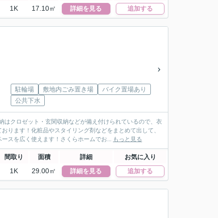
1K
17.10㎡
詳細を見る
追加する
駐輪場
敷地内ごみ置き場
バイク置場あり
公共下水
収納はクロゼット・玄関収納などが備え付けられているので、衣
ております！化粧品やスタイリング剤などをまとめて出して、
スを広く使えます！さくらホームでお...
もっと見る
間取り
面積
詳細
お気に入り
1K
29.00㎡
詳細を見る
追加する