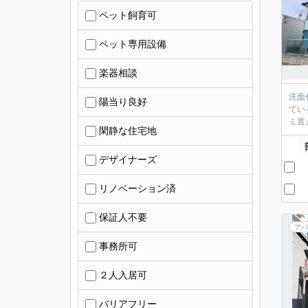
ペット飼育可
ペット専用設備
楽器相談
洗面
陽当り良好
てい
ミ置
閑静な住宅地
デザイナーズ
リノベーション済
保証人不要
アパ
事務所可
２人入居可
バリアフリー