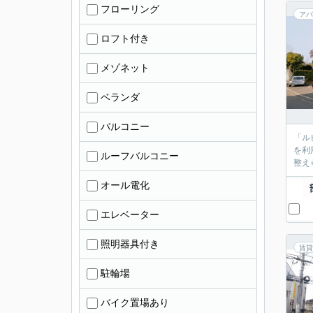
フローリング
アパ
ロフト付き
メゾネット
ベランダ
バルコニー
「ル
を利
ルーフバルコニー
整え
オール電化
エレベーター
照明器具付き
賃貸
駐輪場
バイク置場あり