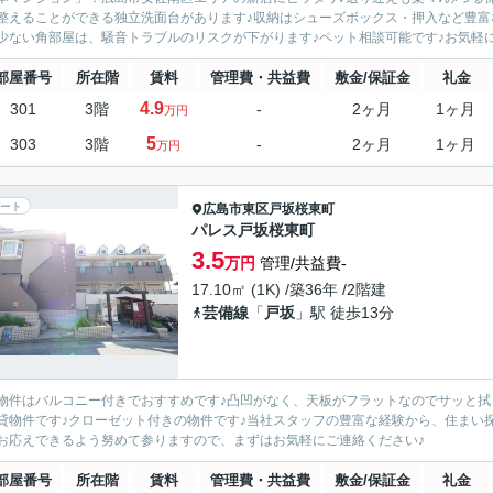
整えることができる独立洗面台があります♪収納はシューズボックス・押入など豊富
少ない角部屋は、騒音トラブルのリスクが下がります♪ペット相談可能です♪お気軽にご
部屋番号
所在階
賃料
管理費・共益費
敷金/保証金
礼金
4.9
301
3階
-
2ヶ月
1ヶ月
万円
5
303
3階
-
2ヶ月
1ヶ月
万円
ート
広島市東区
戸坂桜東町
パレス戸坂桜東町
3.5
万円
管理/共益費-
17.10㎡ (1K) /築36年 /2階建
芸備線
「
戸坂
」駅 徒歩13分
物件はバルコニー付きでおすすめです♪凸凹がなく、天板がフラットなのでサッと拭
貸物件です♪クローゼット付きの物件です♪当社スタッフの豊富な経験から、住まい
お応えできるよう努めて参りますので、まずはお気軽にご連絡ください♪
部屋番号
所在階
賃料
管理費・共益費
敷金/保証金
礼金