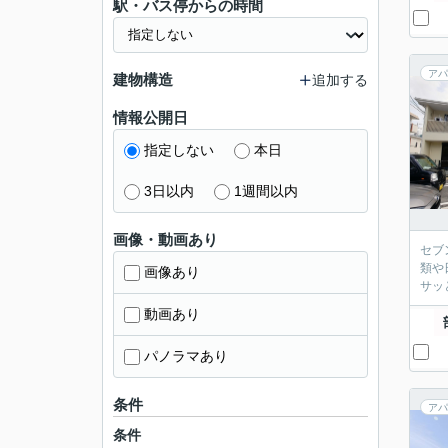
駅・バス停からの時間
アパ
建物構造
追加する
情報公開日
指定しない
本日
3日以内
1週間以内
画像・動画あり
セブ
類や
画像あり
サッ
動画あり
パノラマあり
条件
アパ
条件