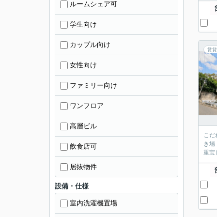
ルームシェア可
学生向け
カップル向け
賃貸
女性向け
ファミリー向け
ワンフロア
高層ビル
こだ
き場
飲食店可
重宝
居抜物件
設備・仕様
室内洗濯機置場