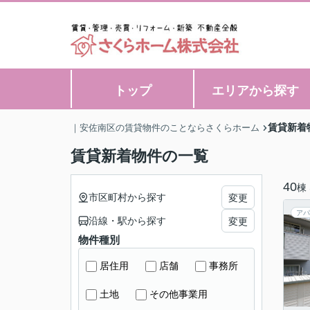
トップ
エリアから探す
賃貸新着
｜安佐南区の賃貸物件のことならさくらホーム
賃貸新着物件の一覧
40
棟
市区町村から探す
変更
アパ
沿線・駅から探す
変更
物件種別
居住用
店舗
事務所
土地
その他事業用