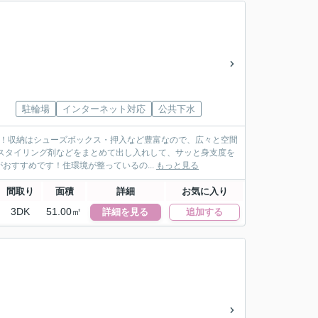
駐輪場
インターネット対応
公共下水
す！収納はシューズボックス・押入など豊富なので、広々と空間
スタイリング剤などをまとめて出し入れして、サッと身支度を
すすめです！住環境が整っているの...
もっと見る
間取り
面積
詳細
お気に入り
3DK
51.00㎡
詳細を見る
追加する