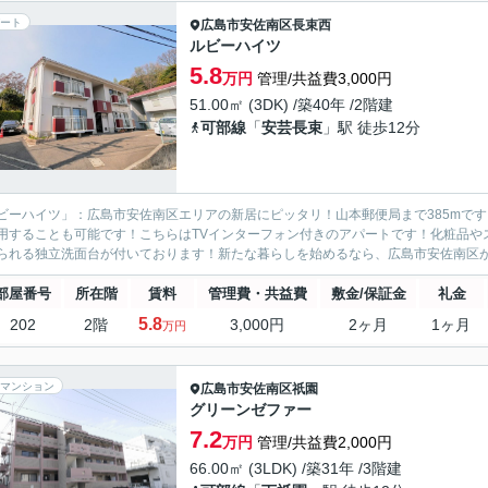
ート
広島市安佐南区
長束西
ルビーハイツ
5.8
万円
管理/共益費3,000円
51.00㎡ (3DK) /築40年 /2階建
可部線
「
安芸長束
」駅 徒歩12分
ビーハイツ」：広島市安佐南区エリアの新居にピッタリ！山本郵便局まで385mで
用することも可能です！こちらはTVインターフォン付きのアパートです！化粧品や
られる独立洗面台が付いております！新たな暮らしを始めるなら、広島市安佐南区がお
部屋番号
所在階
賃料
管理費・共益費
敷金/保証金
礼金
5.8
202
2階
3,000円
2ヶ月
1ヶ月
万円
マンション
広島市安佐南区
祇園
グリーンゼファー
7.2
万円
管理/共益費2,000円
66.00㎡ (3LDK) /築31年 /3階建