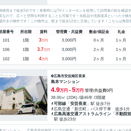
郵便局まで徒歩5分です！来客時にはTVインターホンを使用して訪問者の顔を確認
富なので、広々と空間を利用することも可能です！化粧品や洗面道具といった小物
場付きの物件です！この物件は、駅まで徒歩12分に立地しています！こちらは角部屋
部屋番号
所在階
賃料
管理費・共益費
敷金/保証金
礼金
3
101
1階
3,000円
0ヶ月
1ヶ月
万円
3.7
106
1階
3,000円
2ヶ月
1ヶ月
万円
4
102
1階
3,000円
2ヶ月
1ヶ月
万円
マンション
広島市安佐南区
長束
島本マンション
4.9
5
万円～
万円
管理/共益費0円
38.00㎡ (2DK) /築46年 /3階建
可部線
「
安芸長束
」駅 徒歩7分
広島交通「新庄町」バス停下車 徒歩1分
広島高速交通アストラムライン
「
不動院
駅 徒歩23分
本マンション」：広島市安佐南区エリアの新居にピッタリ♪送り迎えも楽々♪みつる