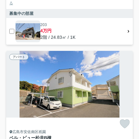
る
募集中の部屋
203
4万円
2階 / 24.83㎡ / 1K
アパート
広島市安佐南区祇園
ベル・ビュー松井B棟