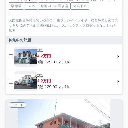
駐輪場
CATV
敷地内ごみ置き場
公共下水
洗面化粧台を備えているので、歯ブラシやドライヤーなどをまとめてス
ッキリ収納できます♪収納はシューズボックス・クロゼットな...
もっと
見る
募集中の部屋
101
4.2万円
1階 / 29.00㎡ / 1K
201
4.2万円
2階 / 29.00㎡ / 1K
アパート