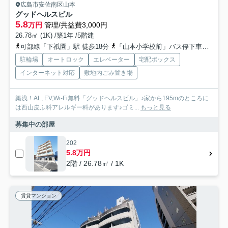
広島市安佐南区山本
グッドヘルスビル
5.8
万円
管理/共益費3,000円
26.78㎡ (1K) /築1年 /5階建
可部線「下祇園」駅 徒歩18分
「山本小学校前」バス停下車 徒歩1分
駐輪場
オートロック
エレベーター
宅配ボックス
インターネット対応
敷地内ごみ置き場
築浅！AL, EV,Wi-Fi無料「グッドヘルスビル」♪家から195mのところに
は西山皮ふ科アレルギー科があります♪ゴミ...
もっと見る
募集中の部屋
202
5.8万円
2階 / 26.78㎡ / 1K
賃貸マンション