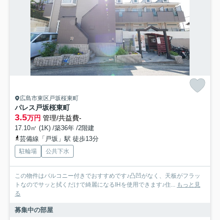
広島市東区戸坂桜東町
パレス戸坂桜東町
3.5
万円
管理/共益費-
17.10㎡ (1K) /築36年 /2階建
芸備線「戸坂」駅 徒歩13分
駐輪場
公共下水
この物件はバルコニー付きでおすすめです♪凸凹がなく、天板がフラッ
トなのでサッと拭くだけで綺麗になるIHを使用できます♪住...
もっと見
る
募集中の部屋