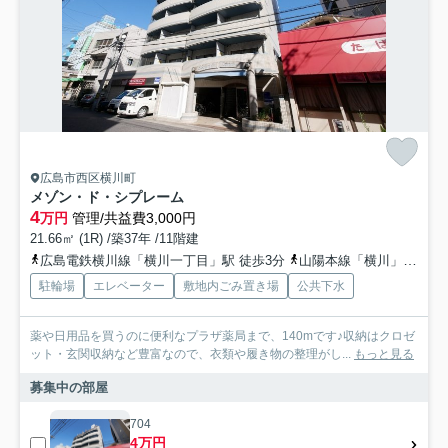
広島市西区横川町
メゾン・ド・シプレーム
4
万円
管理/共益費3,000円
21.66㎡ (1R) /築37年 /11階建
広島電鉄横川線「横川一丁目」駅 徒歩3分
山陽本線「横川」駅 徒歩4分
駐輪場
エレベーター
敷地内ごみ置き場
公共下水
薬や日用品を買うのに便利なプラザ薬局まで、140mです♪収納はクロゼ
ット・玄関収納など豊富なので、衣類や履き物の整理がし...
もっと見る
募集中の部屋
704
4万円