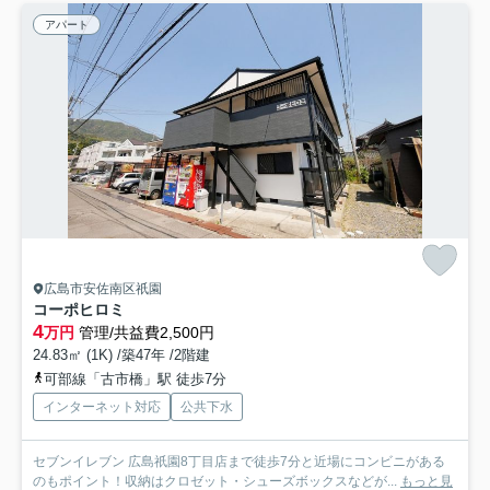
アパート
広島市安佐南区祇園
コーポヒロミ
4
万円
管理/共益費2,500円
24.83㎡ (1K) /築47年 /2階建
可部線「古市橋」駅 徒歩7分
インターネット対応
公共下水
セブンイレブン 広島祇園8丁目店まで徒歩7分と近場にコンビニがある
のもポイント！収納はクロゼット・シューズボックスなどが...
もっと見