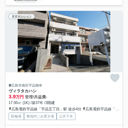
賃貸マンション
広島市南区宇品御幸
ヴィラタカハシ
3.9
万円
管理/共益費-
17.00㎡ (1K) /築37年 /3階建
広島電鉄宇品線「宇品五丁目」駅 徒歩4分
広島電鉄宇品線「宇品四丁目」駅 徒歩6分
駐輪場
敷地内ごみ置き場
公共下水