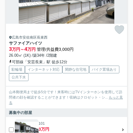
広島市安佐南区長束西
サファイアハイツ
3
4
万円～
万円
管理/共益費3,000円
26.00㎡ (1K) /築34年 /2階建
可部線「安芸長束」駅 徒歩12分
駐輪場
インターネット対応
閑静な住宅地
バイク置場あり
公共下水
山本郵便局まで徒歩5分です！来客時にはTVインターホンを使用して訪
問者の顔を確認することができます！収納はクロゼット・シ...
もっと見
る
募集中の部屋
101
3万円