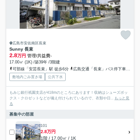
広島市安佐南区長束
Sunny 長束
2.8
万円
管理/共益費-
17.00㎡ (1K) /築39年 /3階建
可部線「安芸長束」駅 徒歩6分
広島交通「長束」バス停下車 徒歩6分
敷地内ごみ置き場
公共下水
もみじ銀行祇園支店が418mのところにあります！収納はシューズボッ
クス・クロゼットなどが備え付けられているので、衣類や日...
もっと見
る
募集中の部屋
101
2.8万円
1階 / 17.00㎡ / 1K