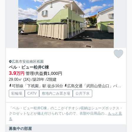
広島市安佐南区祇園
ベル・ビュー松井C棟
3.9
万円
管理/共益費1,000円
29.00㎡ (1K) /築28年 /2階建
可部線「下祇園」駅 徒歩16分
広島交通「武田山登山口」バス停下車 徒歩4分
駐輪場
CATV
敷地内ごみ置き場
公共下水
「ベル・ビュー松井C棟」のここがイチオシ♪収納はシューズボックス・
クロゼットなどが備え付けられているので、衣類や日用品の...
もっと見
る
募集中の部屋