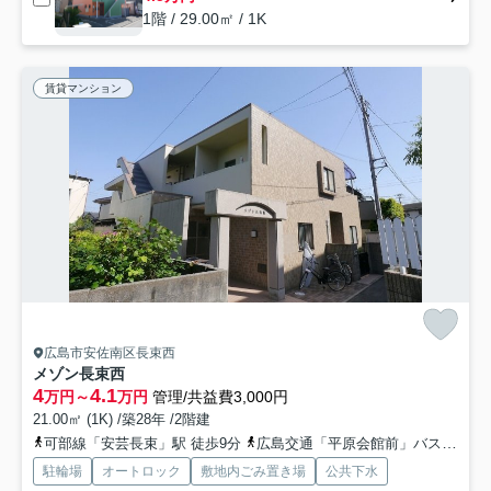
1階 / 29.00㎡ / 1K
賃貸マンション
広島市安佐南区長束西
メゾン長束西
4
4.1
万円～
万円
管理/共益費3,000円
21.00㎡ (1K) /築28年 /2階建
可部線「安芸長束」駅 徒歩9分
広島交通「平原会館前」バス停下車 徒歩3分
駐輪場
オートロック
敷地内ごみ置き場
公共下水