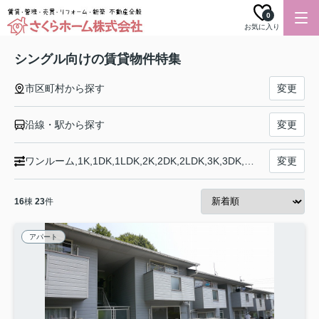
0
お気に入り
シングル向けの賃貸物件特集
市区町村から探す
変更
沿線・駅から探す
変更
ワンルーム,1K,1DK,1LDK,2K,2DK,2LDK,3K,3DK,3LDK,4K,4DK,4LDK以上
変更
16
棟
23
件
アパート