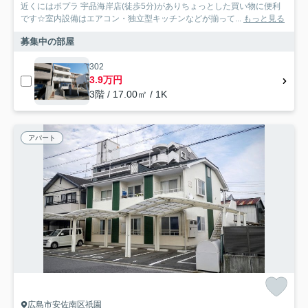
近くにはポプラ 宇品海岸店(徒歩5分)がありちょっとした買い物に便利
です☆室内設備はエアコン・独立型キッチンなどが揃って...
もっと見る
募集中の部屋
302
3.9万円
3階 / 17.00㎡ / 1K
アパート
広島市安佐南区祇園