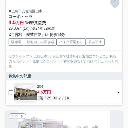
広島市安佐南区山本
コーポ・セラ
4.5
万円
管理/共益費-
29.00㎡ (1K) /築24年 /2階建
可部線「安芸長束」駅 徒歩14分
駐輪場
敷地内ごみ置き場
バイク置場あり
公共下水
セブンイレブン 広島山本1丁目店まで徒歩6分と近場にコンビニがある
のもポイント！収納はクロゼット・玄関収納などが備え付け...
もっと見
る
募集中の部屋
204
4.5万円
2階 / 29.00㎡ / 1K
アパート