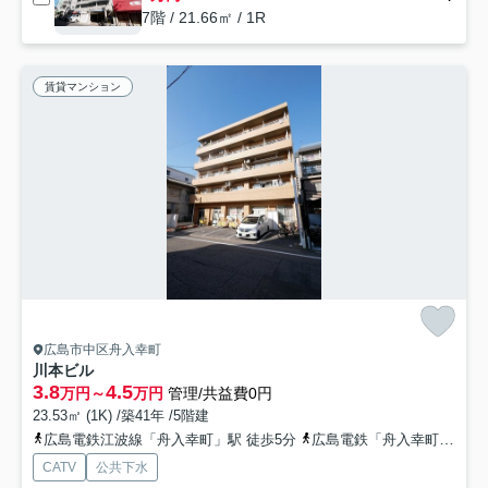
7階 / 21.66㎡ / 1R
賃貸マンション
広島市中区舟入幸町
川本ビル
3.8
4.5
万円～
万円
管理/共益費0円
23.53㎡ (1K) /築41年 /5階建
広島電鉄江波線「舟入幸町」駅 徒歩5分
広島電鉄「舟入幸町」バス停下車 徒歩5分
CATV
公共下水