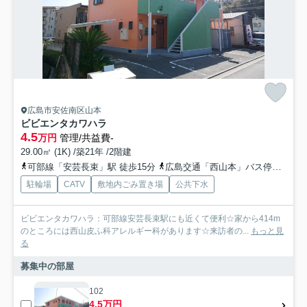
広島市安佐南区山本
ビビエンタカワハラ
4.5
万円
管理/共益費-
29.00㎡ (1K) /築21年 /2階建
可部線「安芸長束」駅 徒歩15分
広島交通「西山本」バス停下車 徒歩1分
駐輪場
CATV
敷地内ごみ置き場
公共下水
ビビエンタカワハラ：可部線安芸長束駅にも近くて便利☆家から414m
のところには西山皮ふ科アレルギー科があります☆来訪者の...
もっと見
る
募集中の部屋
102
4.5万円