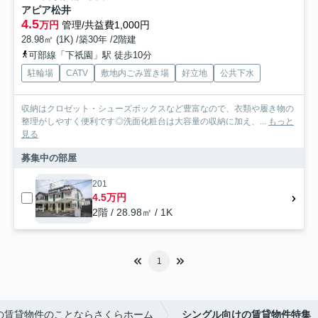
アピア松井
4.5
万円
管理/共益費1,000円
28.98㎡ (1K) /築30年 /2階建
可部線「下祇園」駅 徒歩10分
駐輪場
CATV
敷地内ごみ置き場
好立地
公共下水
収納はクロゼット・シューズボックスなど豊富なので、衣類や履き物の
整理がしやすく便利です◎洗面化粧台は大容量の収納に加え、...
もっと
見る
募集中の部屋
201
4.5万円
2階 / 28.98㎡ / 1K
1
の賃貸物件のことならさくらホーム
シングル向けの賃貸物件特集