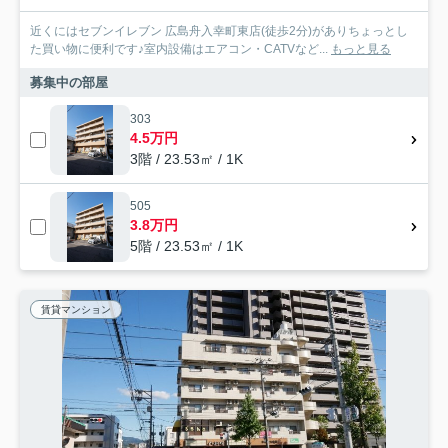
近くにはセブンイレブン 広島舟入幸町東店(徒歩2分)がありちょっとし
た買い物に便利です♪室内設備はエアコン・CATVなど...
もっと見る
募集中の部屋
303
4.5万円
3階 / 23.53㎡ / 1K
505
3.8万円
5階 / 23.53㎡ / 1K
賃貸マンション