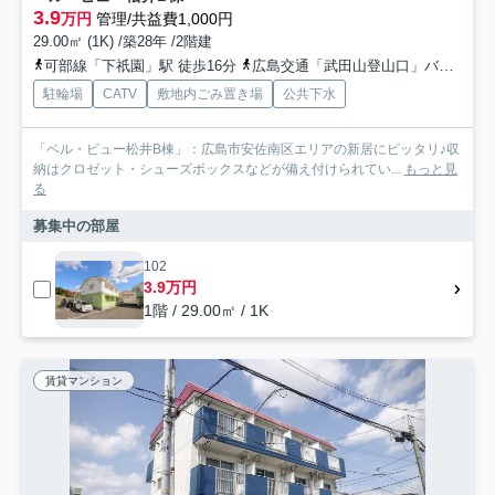
3.9
万円
管理/共益費1,000円
29.00㎡ (1K) /築28年 /2階建
可部線「下祇園」駅 徒歩16分
広島交通「武田山登山口」バス停下車 徒歩4分
駐輪場
CATV
敷地内ごみ置き場
公共下水
「ベル・ビュー松井B棟」：広島市安佐南区エリアの新居にピッタリ♪収
納はクロゼット・シューズボックスなどが備え付けられてい...
もっと見
る
募集中の部屋
102
3.9万円
1階 / 29.00㎡ / 1K
賃貸マンション