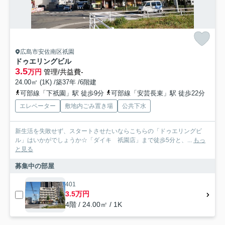
広島市安佐南区祇園
ドゥエリングビル
3.5
万円
管理/共益費-
24.00㎡ (1K) /築37年 /6階建
可部線「下祇園」駅 徒歩9分
可部線「安芸長束」駅 徒歩22分
エレベーター
敷地内ごみ置き場
公共下水
新生活を失敗せず、スタートさせたいならこちらの「ドゥエリングビ
ル」はいかがでしょうか☆「ダイキ 祇園店」まで徒歩5分と、...
もっ
と見る
募集中の部屋
401
3.5万円
4階 / 24.00㎡ / 1K