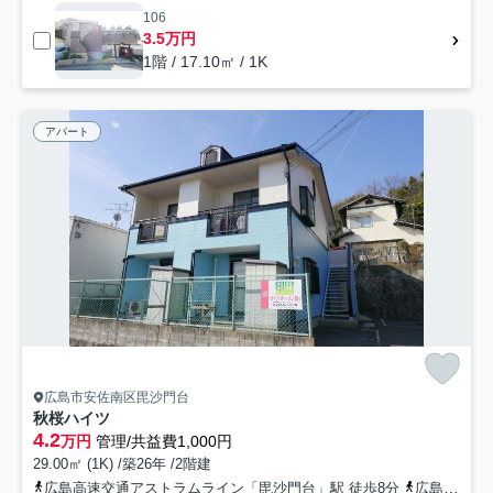
106
3.5万円
1階 / 17.10㎡ / 1K
アパート
広島市安佐南区毘沙門台
秋桜ハイツ
4.2
万円
管理/共益費1,000円
29.00㎡ (1K) /築26年 /2階建
広島高速交通アストラムライン「毘沙門台」駅 徒歩8分
広島交通「毘沙門台下」バス停下車 徒歩5分